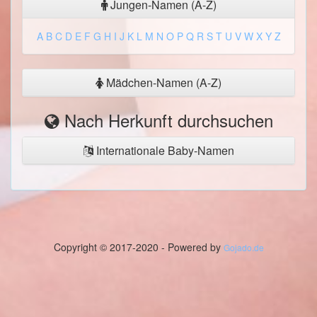
Jungen-Namen (A-Z)
A
B
C
D
E
F
G
H
I
J
K
L
M
N
O
P
Q
R
S
T
U
V
W
X
Y
Z
Mädchen-Namen (A-Z)
Nach Herkunft durchsuchen
Internationale Baby-Namen
Copyright © 2017-2020 - Powered by
Gojado.de