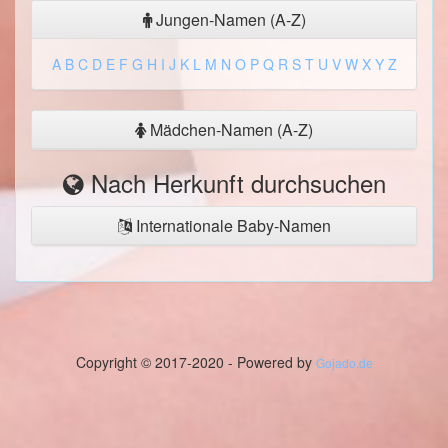
Jungen-Namen (A-Z)
A
B
C
D
E
F
G
H
I
J
K
L
M
N
O
P
Q
R
S
T
U
V
W
X
Y
Z
Mädchen-Namen (A-Z)
Nach Herkunft durchsuchen
Internationale Baby-Namen
Copyright © 2017-2020 - Powered by
Gojado.de