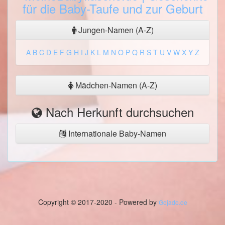
Jungen-Namen (A-Z)
A
B
C
D
E
F
G
H
I
J
K
L
M
N
O
P
Q
R
S
T
U
V
W
X
Y
Z
Mädchen-Namen (A-Z)
Nach Herkunft durchsuchen
Internationale Baby-Namen
Copyright © 2017-2020 - Powered by
Gojado.de