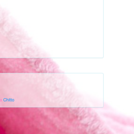
a
Chitto