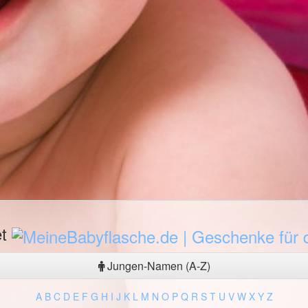
et
Jungen-Namen (A-Z)
A
B
C
D
E
F
G
H
I
J
K
L
M
N
O
P
Q
R
S
T
U
V
W
X
Y
Z