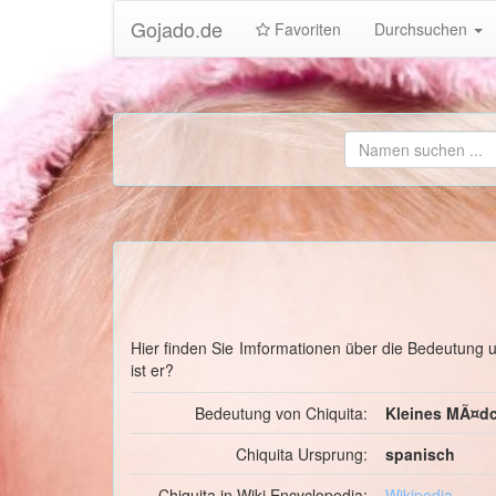
Gojado.de
Favoriten
Durchsuchen
Hier finden Sie Imformationen über die Bedeutung
ist er?
Bedeutung von Chiquita:
Kleines MÃ¤d
Chiquita Ursprung:
spanisch
Chiquita in Wiki Encyclopedia:
Wikipedia