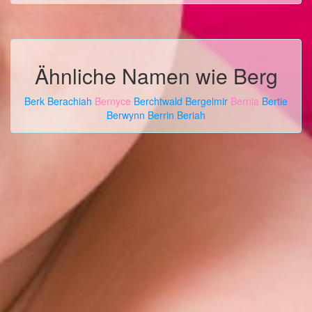
Ähnliche Namen wie Berg
Berk
Berachiah
Bernyce
Berchtwald
Bergelmir
Bernia
Bertie
Berwynn
Berrin
Beriah