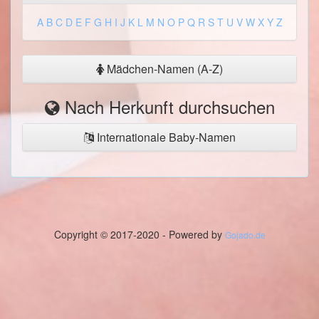
A
B
C
D
E
F
G
H
I
J
K
L
M
N
O
P
Q
R
S
T
U
V
W
X
Y
Z
Mädchen-Namen (A-Z)
Nach Herkunft durchsuchen
Internationale Baby-Namen
Copyright © 2017-2020 - Powered by
Gojado.de