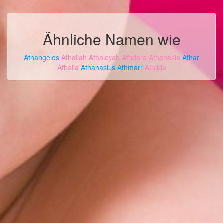
Ähnliche Namen wie
Athangelos
Athaliah
Athaleyah
Athdara
Athanasia
Athar
Athalia
Athanasius
Athmarr
Athilda