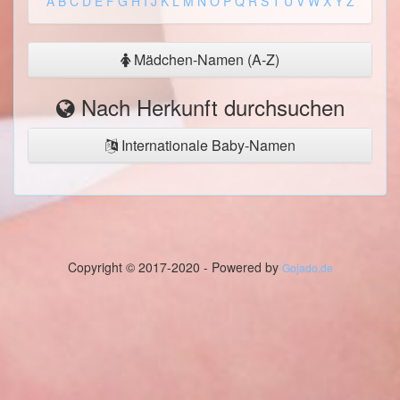
A
B
C
D
E
F
G
H
I
J
K
L
M
N
O
P
Q
R
S
T
U
V
W
X
Y
Z
Mädchen-Namen (A-Z)
Nach Herkunft durchsuchen
Internationale Baby-Namen
Copyright © 2017-2020 - Powered by
Gojado.de