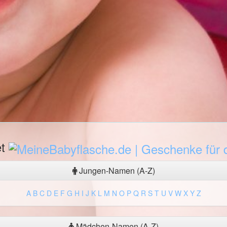
et
Jungen-Namen (A-Z)
A
B
C
D
E
F
G
H
I
J
K
L
M
N
O
P
Q
R
S
T
U
V
W
X
Y
Z
Mädchen-Namen (A-Z)