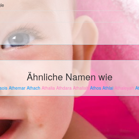
le
Ähnliche Namen wie
sois
Athemar
Athach
Athalia
Athdara
Athaliah
Athos
Athlai
Athaleyah
A