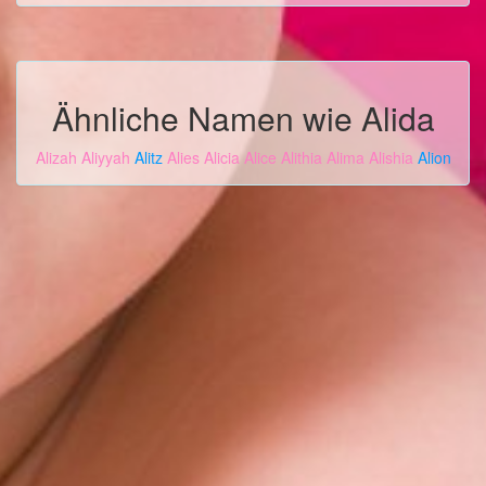
Ähnliche Namen wie Alida
Alizah
Aliyyah
Alitz
Alies
Alicia
Alice
Alithia
Alima
Alishia
Alion