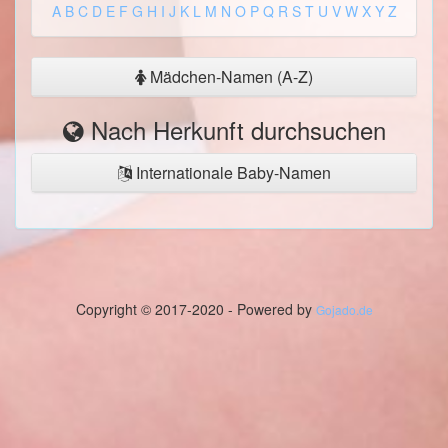
A
B
C
D
E
F
G
H
I
J
K
L
M
N
O
P
Q
R
S
T
U
V
W
X
Y
Z
Mädchen-Namen (A-Z)
Nach Herkunft durchsuchen
Internationale Baby-Namen
Copyright © 2017-2020 - Powered by
Gojado.de