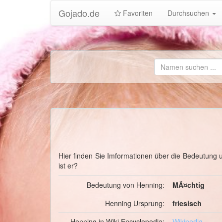
Gojado.de
Favoriten
Durchsuchen
Hier finden Sie Imformationen über die Bedeutun
ist er?
Bedeutung von Henning:
MÃ¤chtig
Henning Ursprung:
friesisch
Henning in Wiki Encyclopedia:
Wikipedia