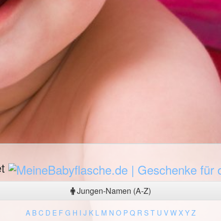
et
Jungen-Namen (A-Z)
A
B
C
D
E
F
G
H
I
J
K
L
M
N
O
P
Q
R
S
T
U
V
W
X
Y
Z