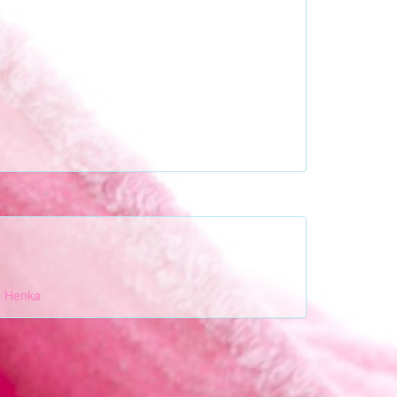
a
Henka