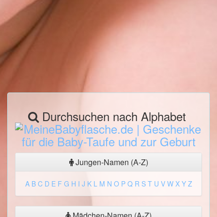
Durchsuchen nach Alphabet
Jungen-Namen (A-Z)
A
B
C
D
E
F
G
H
I
J
K
L
M
N
O
P
Q
R
S
T
U
V
W
X
Y
Z
Mädchen-Namen (A-Z)