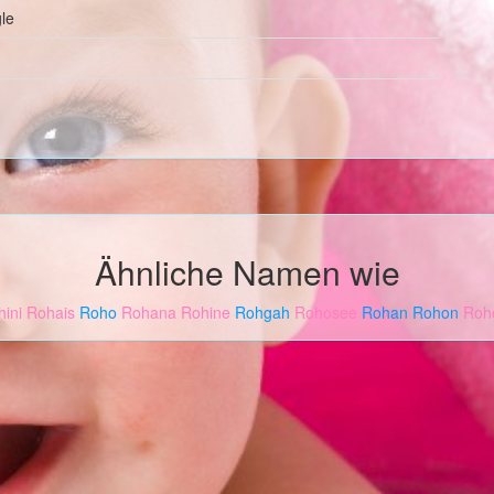
le
Ähnliche Namen wie
ini
Rohais
Roho
Rohana
Rohine
Rohgah
Rohosee
Rohan
Rohon
Roh