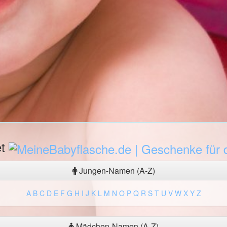
et
Jungen-Namen (A-Z)
A
B
C
D
E
F
G
H
I
J
K
L
M
N
O
P
Q
R
S
T
U
V
W
X
Y
Z
Mädchen-Namen (A-Z)