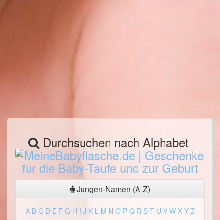
Durchsuchen nach Alphabet
Jungen-Namen (A-Z)
A
B
C
D
E
F
G
H
I
J
K
L
M
N
O
P
Q
R
S
T
U
V
W
X
Y
Z