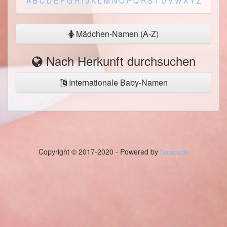
A
B
C
D
E
F
G
H
I
J
K
L
M
N
O
P
Q
R
S
T
U
V
W
X
Y
Z
Mädchen-Namen (A-Z)
Nach Herkunft durchsuchen
Internationale Baby-Namen
Copyright © 2017-2020 - Powered by
Gojado.de