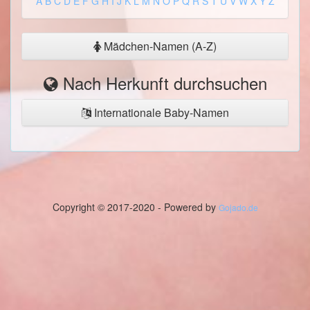
A
B
C
D
E
F
G
H
I
J
K
L
M
N
O
P
Q
R
S
T
U
V
W
X
Y
Z
Mädchen-Namen (A-Z)
Nach Herkunft durchsuchen
Internationale Baby-Namen
Copyright © 2017-2020 - Powered by
Gojado.de