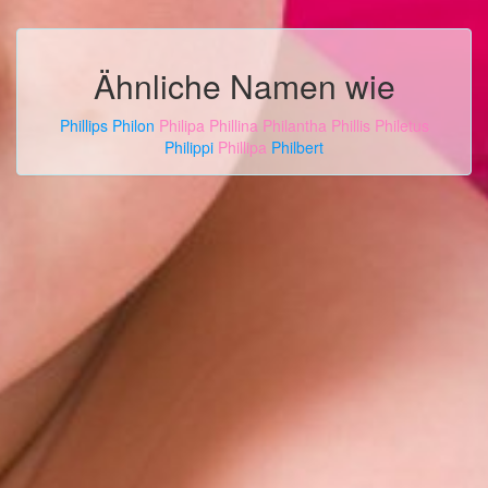
Ähnliche Namen wie
Phillips
Philon
Philipa
Phillina
Philantha
Phillis
Philetus
Philippi
Phillipa
Philbert