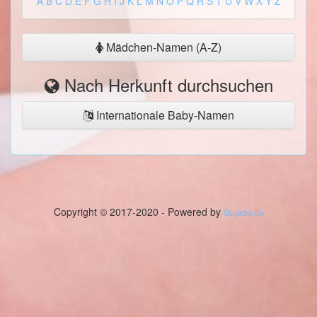
A
B
C
D
E
F
G
H
I
J
K
L
M
N
O
P
Q
R
S
T
U
V
W
X
Y
Z
Mädchen-Namen (A-Z)
Nach Herkunft durchsuchen
Internationale Baby-Namen
Copyright © 2017-2020 - Powered by
Gojado.de