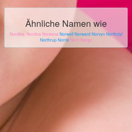
Ähnliche Namen wie
Nordika, Nordica
Noreena
Norwell
Norward
Norvyn
Northclyf
Northrup
Norris
Norn
Norge