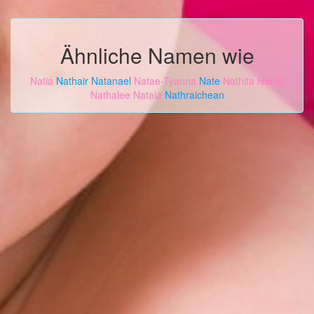
Ähnliche Namen wie
Natia
Nathair
Natanael
Natae-Tyanna
Nate
Nathifa
Natalii
Nathalee
Natala
Nathraichean