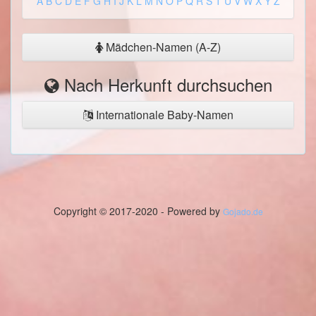
A
B
C
D
E
F
G
H
I
J
K
L
M
N
O
P
Q
R
S
T
U
V
W
X
Y
Z
Mädchen-Namen (A-Z)
Nach Herkunft durchsuchen
Internationale Baby-Namen
Copyright © 2017-2020 - Powered by
Gojado.de