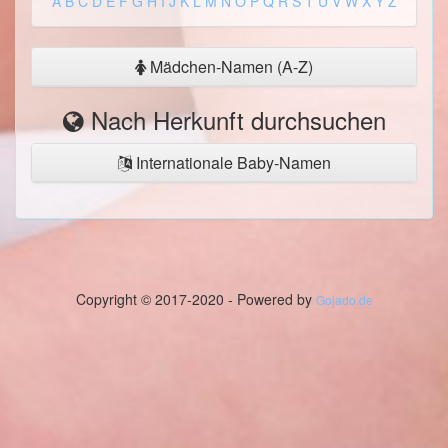
A
B
C
D
E
F
G
H
I
J
K
L
M
N
O
P
Q
R
S
T
U
V
W
X
Y
Z
Mädchen-Namen (A-Z)
Nach Herkunft durchsuchen
Internationale Baby-Namen
Copyright © 2017-2020 - Powered by
Gojado.de