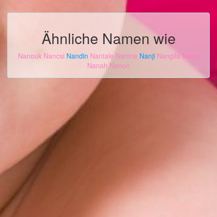
Ähnliche Namen wie
Nanouk
Nancsi
Nandin
Nantale
Nanine
Nanji
Nangila
Nanci
Nanah
Nanon