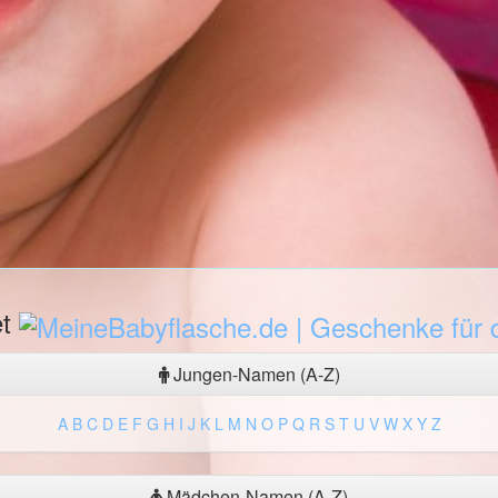
et
Jungen-Namen (A-Z)
A
B
C
D
E
F
G
H
I
J
K
L
M
N
O
P
Q
R
S
T
U
V
W
X
Y
Z
Mädchen-Namen (A-Z)