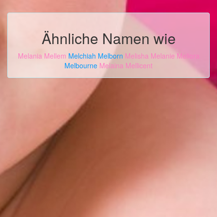
Ähnliche Namen wie
Melania
Mellem
Melchiah
Melborn
Melisha
Melanie
Meliora
Melbourne
Melaina
Mellicent