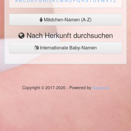
A
B
C
D
E
F
G
H
I
J
K
L
M
N
O
P
Q
R
S
T
U
V
W
X
Y
Z
Mädchen-Namen (A-Z)
Nach Herkunft durchsuchen
Internationale Baby-Namen
Copyright © 2017-2020 - Powered by
Gojado.de