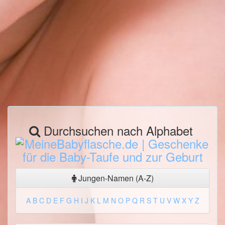
Durchsuchen nach Alphabet
Jungen-Namen (A-Z)
A
B
C
D
E
F
G
H
I
J
K
L
M
N
O
P
Q
R
S
T
U
V
W
X
Y
Z