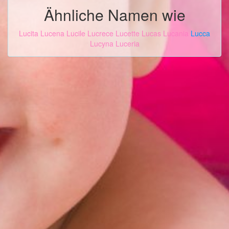
Ähnliche Namen wie
Lucita
Lucena
Lucile
Lucrece
Lucette
Lucas
Lucania
Lucca
Lucyna
Luceria