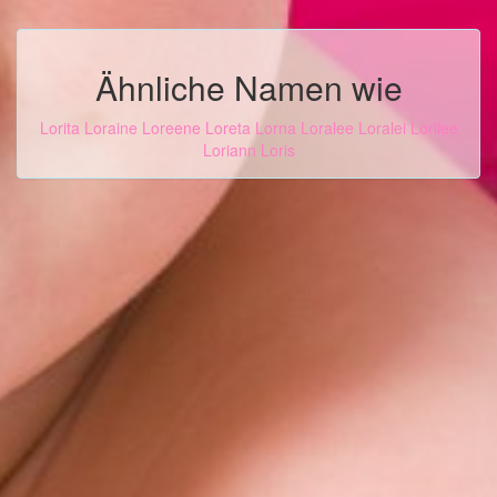
Ähnliche Namen wie
Lorita
Loraine
Loreene
Loreta
Lorna
Loralee
Loralei
Lorilee
Loriann
Loris