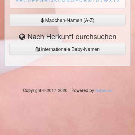
A
B
C
D
E
F
G
H
I
J
K
L
M
N
O
P
Q
R
S
T
U
V
W
X
Y
Z
Mädchen-Namen (A-Z)
Nach Herkunft durchsuchen
Internationale Baby-Namen
Copyright © 2017-2020 - Powered by
Gojado.de