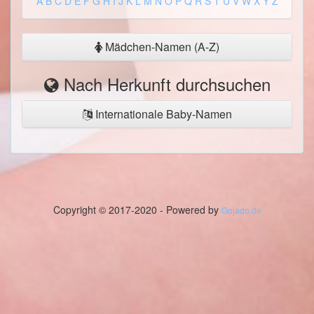
A
B
C
D
E
F
G
H
I
J
K
L
M
N
O
P
Q
R
S
T
U
V
W
X
Y
Z
Mädchen-Namen (A-Z)
Nach Herkunft durchsuchen
Internationale Baby-Namen
Copyright © 2017-2020 - Powered by
Gojado.de