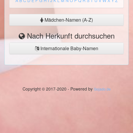
A
B
C
D
E
F
G
H
I
J
K
L
M
N
O
P
Q
R
S
T
U
V
W
X
Y
Z
Mädchen-Namen (A-Z)
Nach Herkunft durchsuchen
Internationale Baby-Namen
Copyright © 2017-2020 - Powered by
Gojado.de