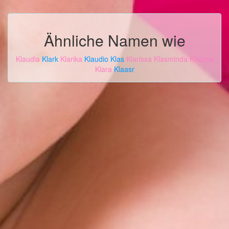
Ähnliche Namen wie
Klaudia
Klark
Klarika
Klaudio
Klas
Klarissa
Klasminda
Klazina
Klara
Klaasr