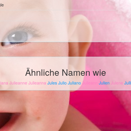
le
Ähnliche Namen wie
liana
Julieanne
Julieanna
Jules
Julio
Juliano
Julieann
Julien
Julene
Jull