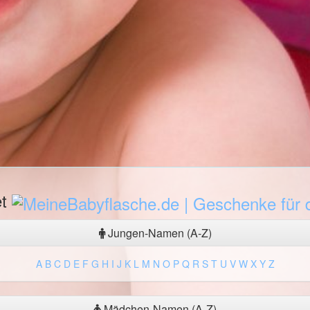
et
Jungen-Namen (A-Z)
A
B
C
D
E
F
G
H
I
J
K
L
M
N
O
P
Q
R
S
T
U
V
W
X
Y
Z
Mädchen-Namen (A-Z)