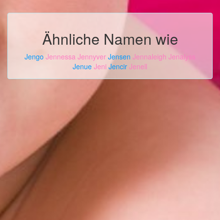
Ähnliche Namen wie
Jengo
Jennessa
Jennyver
Jensen
Jennaleigh
Jenalyss
Jenue
Jeni
Jencir
Jenell