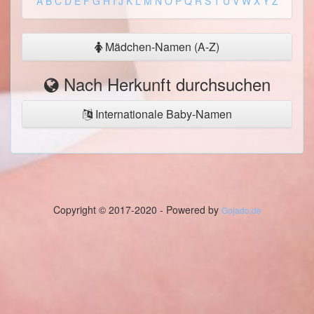
A
B
C
D
E
F
G
H
I
J
K
L
M
N
O
P
Q
R
S
T
U
V
W
X
Y
Z
Mädchen-Namen (A-Z)
Nach Herkunft durchsuchen
Internationale Baby-Namen
Copyright © 2017-2020 - Powered by
Gojado.de