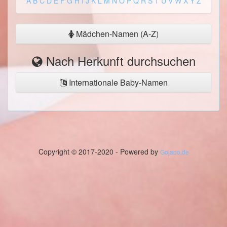
A
B
C
D
E
F
G
H
I
J
K
L
M
N
O
P
Q
R
S
T
U
V
W
X
Y
Z
Mädchen-Namen (A-Z)
Nach Herkunft durchsuchen
Internationale Baby-Namen
Copyright © 2017-2020 - Powered by
Gojado.de