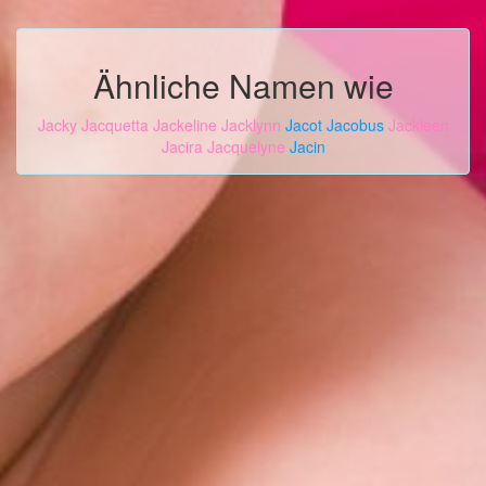
Ähnliche Namen wie
Jacky
Jacquetta
Jackeline
Jacklynn
Jacot
Jacobus
Jackleen
Jacira
Jacquelyne
Jacin