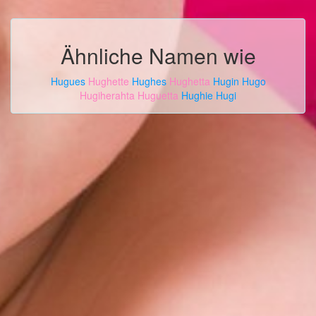
Ähnliche Namen wie
Hugues
Hughette
Hughes
Hughetta
Hugin
Hugo
Hugiherahta
Huguetta
Hughie
Hugi