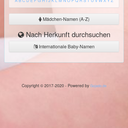
A
B
C
D
E
F
G
H
I
J
K
L
M
N
O
P
Q
R
S
T
U
V
W
X
Y
Z
Mädchen-Namen (A-Z)
Nach Herkunft durchsuchen
Internationale Baby-Namen
Copyright © 2017-2020 - Powered by
Gojado.de