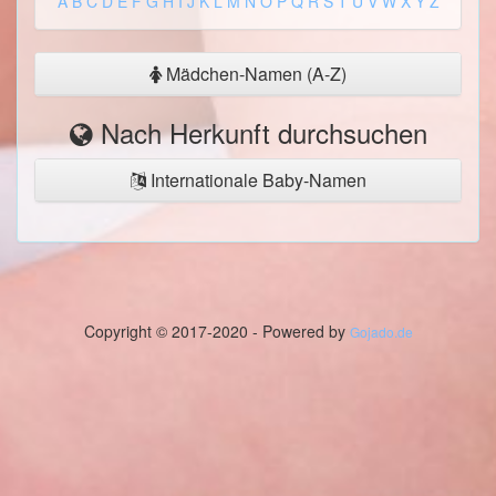
A
B
C
D
E
F
G
H
I
J
K
L
M
N
O
P
Q
R
S
T
U
V
W
X
Y
Z
Mädchen-Namen (A-Z)
Nach Herkunft durchsuchen
Internationale Baby-Namen
Copyright © 2017-2020 - Powered by
Gojado.de