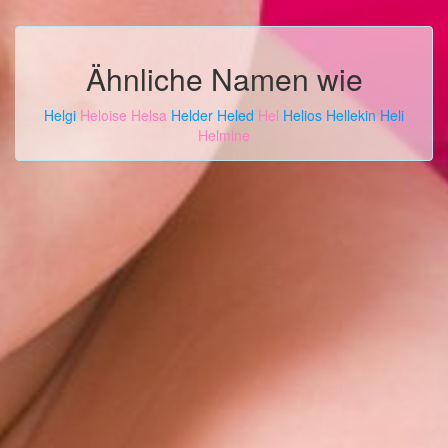
Ähnliche Namen wie
Helgi
Heloise
Helsa
Helder
Heled
Hel
Helios
Hellekin
Heli
Helmine