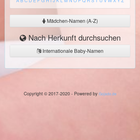
A
B
C
D
E
F
G
H
I
J
K
L
M
N
O
P
Q
R
S
T
U
V
W
X
Y
Z
Mädchen-Namen (A-Z)
Nach Herkunft durchsuchen
Internationale Baby-Namen
Copyright © 2017-2020 - Powered by
Gojado.de