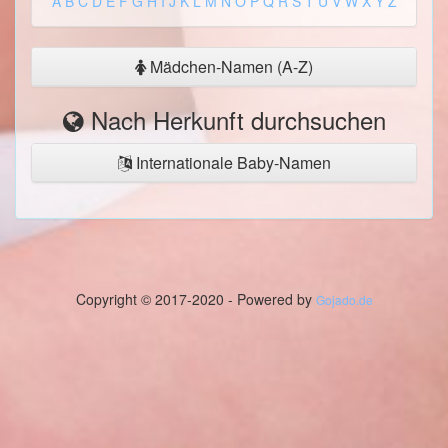
A
B
C
D
E
F
G
H
I
J
K
L
M
N
O
P
Q
R
S
T
U
V
W
X
Y
Z
Mädchen-Namen (A-Z)
Nach Herkunft durchsuchen
Internationale Baby-Namen
Copyright © 2017-2020 - Powered by
Gojado.de