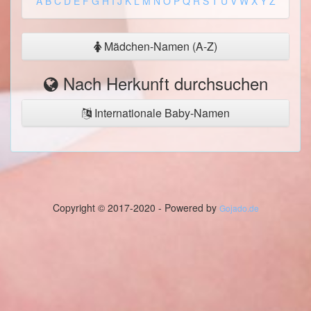
A
B
C
D
E
F
G
H
I
J
K
L
M
N
O
P
Q
R
S
T
U
V
W
X
Y
Z
Mädchen-Namen (A-Z)
Nach Herkunft durchsuchen
Internationale Baby-Namen
Copyright © 2017-2020 - Powered by
Gojado.de