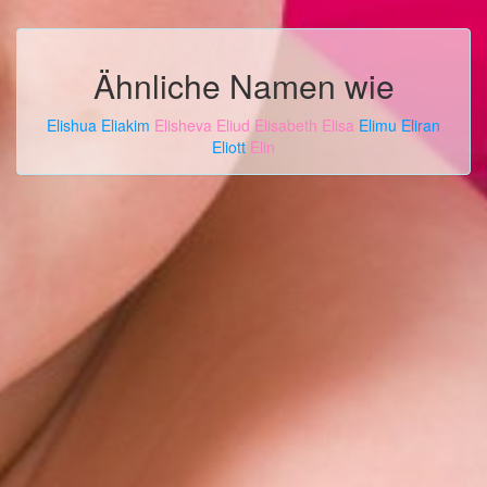
Ähnliche Namen wie
Elishua
Eliakim
Elisheva
Eliud
Elisabeth
Elisa
Elimu
Eliran
Eliott
Elin