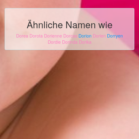
Ähnliche Namen wie
Dorea
Dorota
Dorienne
Dorcas
Dorion
Dorien
Dorryen
Dordie
Dorinda
Dorika