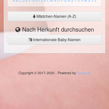
A
B
C
D
E
F
G
H
I
J
K
L
M
N
O
P
Q
R
S
T
U
V
W
X
Y
Z
Mädchen-Namen (A-Z)
Nach Herkunft durchsuchen
Internationale Baby-Namen
Copyright © 2017-2020 - Powered by
Gojado.de