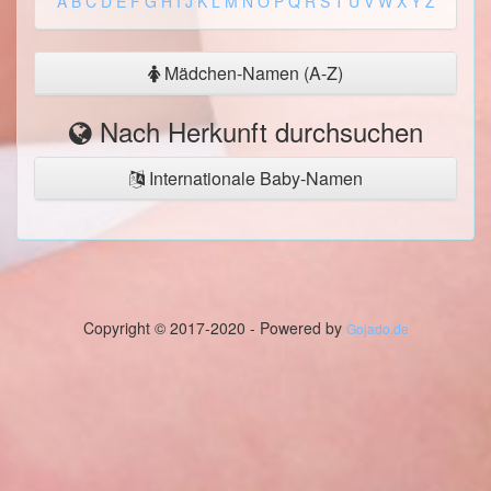
A
B
C
D
E
F
G
H
I
J
K
L
M
N
O
P
Q
R
S
T
U
V
W
X
Y
Z
Mädchen-Namen (A-Z)
Nach Herkunft durchsuchen
Internationale Baby-Namen
Copyright © 2017-2020 - Powered by
Gojado.de