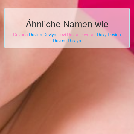
Ähnliche Namen wie
Devona
Devlon
Devlyn
Devi
Devra
Devorah
Devy
Devion
Devere
DevIyn