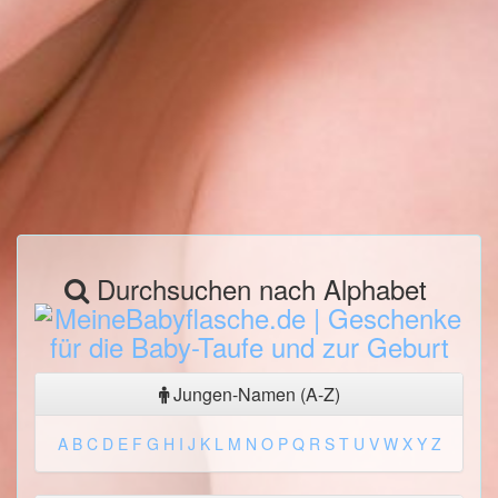
Durchsuchen nach Alphabet
Jungen-Namen (A-Z)
A
B
C
D
E
F
G
H
I
J
K
L
M
N
O
P
Q
R
S
T
U
V
W
X
Y
Z