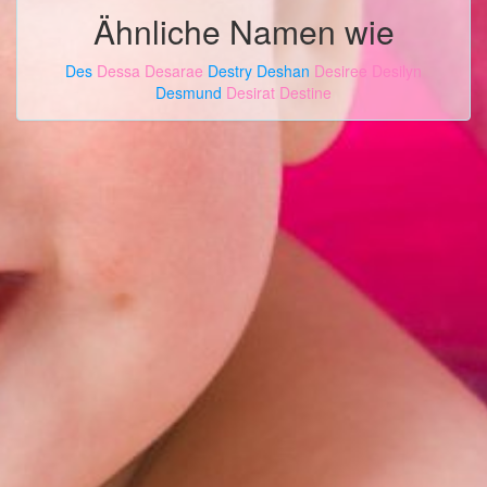
Ähnliche Namen wie
Des
Dessa
Desarae
Destry
Deshan
Desiree
Desilyn
Desmund
Desirat
Destine