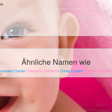
le
Ähnliche Namen wie
resswell
Crevan
Crescens
Crescentia
Creag
Crespin
Creiddyladl
Cres