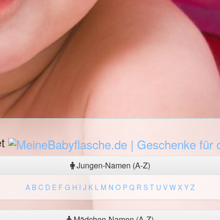
et
Jungen-Namen (A-Z)
A
B
C
D
E
F
G
H
I
J
K
L
M
N
O
P
Q
R
S
T
U
V
W
X
Y
Z
Mädchen-Namen (A-Z)