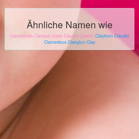
Ähnliche Namen wie
Clarimonda
Clarissa
Clady
Claudia
Claefer
Clayhorn
Claudio
Clamedeus
Claegtun
Clay