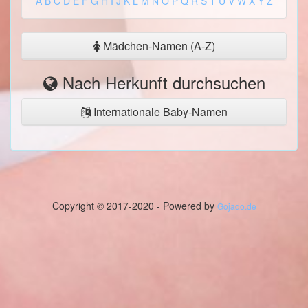
A
B
C
D
E
F
G
H
I
J
K
L
M
N
O
P
Q
R
S
T
U
V
W
X
Y
Z
Mädchen-Namen (A-Z)
Nach Herkunft durchsuchen
Internationale Baby-Namen
Copyright © 2017-2020 - Powered by
Gojado.de