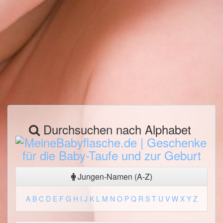
Durchsuchen nach Alphabet
Jungen-Namen (A-Z)
A
B
C
D
E
F
G
H
I
J
K
L
M
N
O
P
Q
R
S
T
U
V
W
X
Y
Z