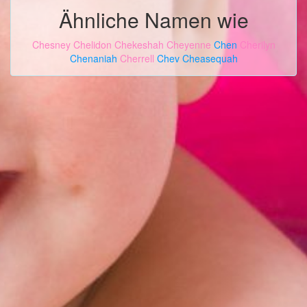
Ähnliche Namen wie
Chesney
Chelidon
Chekeshah
Cheyenne
Chen
Cherilyn
Chenaniah
Cherrell
Chev
Cheasequah