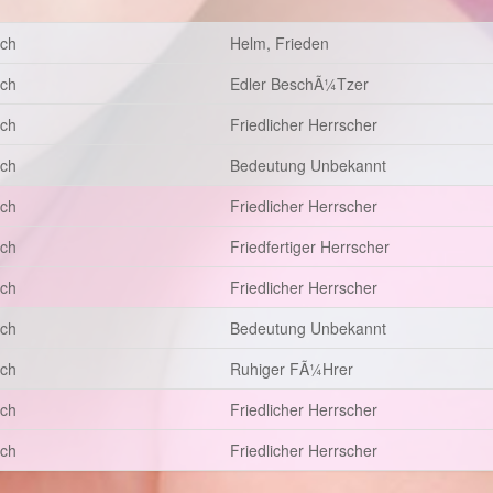
sch
Helm, Frieden
sch
Edler BeschÃ¼tzer
sch
Friedlicher Herrscher
sch
Bedeutung Unbekannt
sch
Friedlicher Herrscher
sch
Friedfertiger Herrscher
sch
Friedlicher Herrscher
sch
Bedeutung Unbekannt
sch
Ruhiger FÃ¼hrer
sch
Friedlicher Herrscher
sch
Friedlicher Herrscher