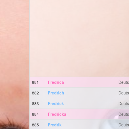
881
Fredrica
Deut
882
Fredrich
Deut
883
Fredrick
Deut
884
Fredricka
Deut
885
Fredrik
Deut