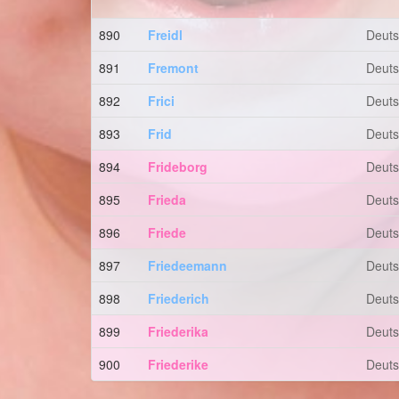
890
Freidl
Deut
891
Fremont
Deut
892
Frici
Deut
893
Frid
Deut
894
Frideborg
Deut
895
Frieda
Deut
896
Friede
Deut
897
Friedeemann
Deut
898
Friederich
Deut
899
Friederika
Deut
900
Friederike
Deut