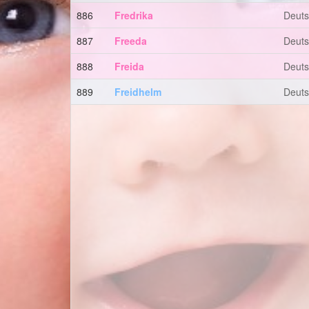
886
Fredrika
Deut
887
Freeda
Deut
888
Freida
Deut
889
Freidhelm
Deut