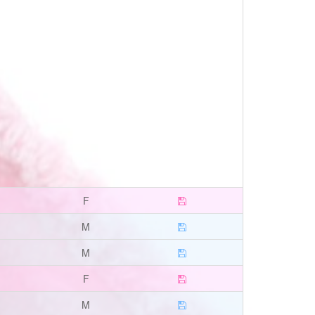
F
M
M
F
M