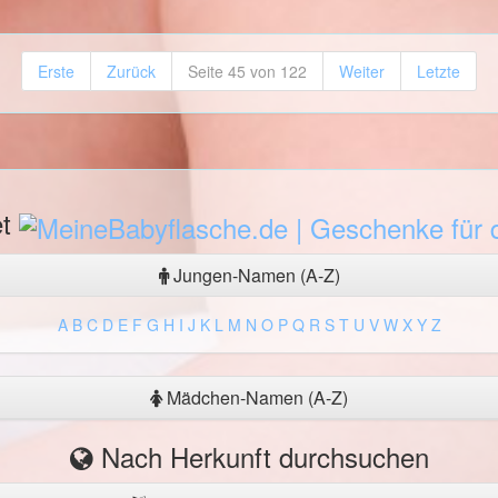
Erste
Zurück
Seite 45 von 122
Weiter
Letzte
et
Jungen-Namen (A-Z)
A
B
C
D
E
F
G
H
I
J
K
L
M
N
O
P
Q
R
S
T
U
V
W
X
Y
Z
Mädchen-Namen (A-Z)
Nach Herkunft durchsuchen