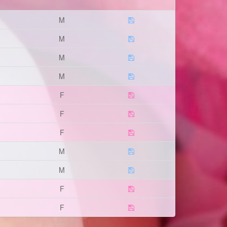
M
M
M
M
F
F
F
M
M
F
F