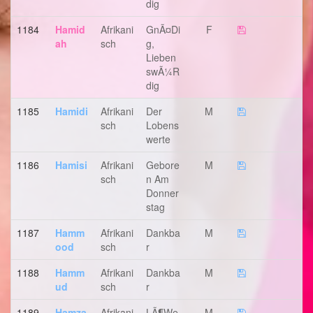
Dig
1184
Hamid
Afrikani
GnÃ¤di
F
Ah
Sch
G,
Lieben
SwÃ¼r
Dig
1185
Hamidi
Afrikani
Der
M
Sch
Lobens
Werte
1186
Hamisi
Afrikani
Gebore
M
Sch
N Am
Donner
Stag
1187
Hamm
Afrikani
Dankba
M
Ood
Sch
R
1188
Hamm
Afrikani
Dankba
M
Ud
Sch
R
1189
Hamza
Afrikani
LÃ¶we
M