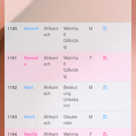
1190
Haneef
Afrikani
Wahrha
M
Sch
Ft
GlÃ¤ub
Ig
1191
Haneef
Afrikani
Wahrha
F
A
Sch
Ft
GlÃ¤ub
Ig
1192
Hani
Afrikani
Bedeut
M
Sch
Ung
Unbeka
Nnt
1193
Hanif
Afrikani
Glaube
M
Sch
Nder
1194
Hanifa
Afrikani
Wahrha
F