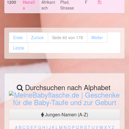
1200
Hanzil
Afrikani
Pfad,
F
A
Sch
Strasse
Erste
Zurück
Seite 60 von 178
Weiter
Letzte
Durchsuchen nach Alphabet
Jungen-Namen (A-Z)
A
B
C
D
E
F
G
H
I
J
K
L
M
N
O
P
Q
R
S
T
U
V
W
X
Y
Z