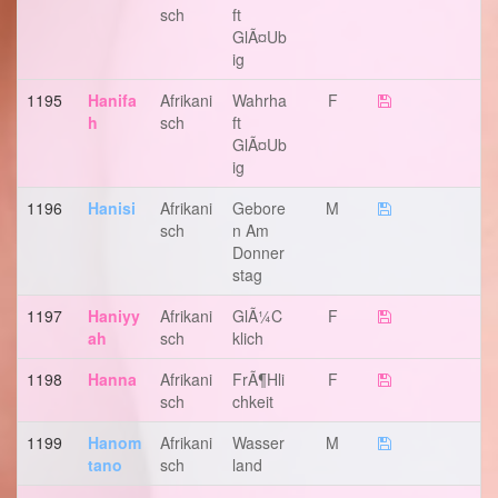
Sch
Ft
GlÃ¤ub
Ig
1195
Hanifa
Afrikani
Wahrha
F
H
Sch
Ft
GlÃ¤ub
Ig
1196
Hanisi
Afrikani
Gebore
M
Sch
N Am
Donner
Stag
1197
Haniyy
Afrikani
GlÃ¼c
F
Ah
Sch
Klich
1198
Hanna
Afrikani
FrÃ¶hli
F
Sch
Chkeit
1199
Hanom
Afrikani
Wasser
M
Tano
Sch
Land