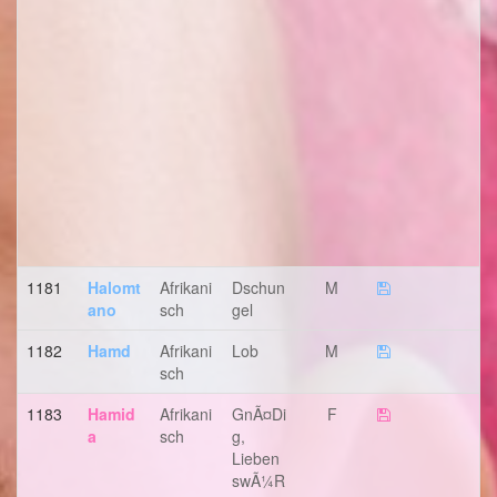
1181
Halomt
Afrikani
Dschun
M
Ano
Sch
Gel
1182
Hamd
Afrikani
Lob
M
Sch
1183
Hamid
Afrikani
GnÃ¤di
F
A
Sch
G,
Lieben
SwÃ¼r