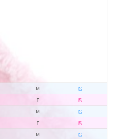
M
F
M
F
M