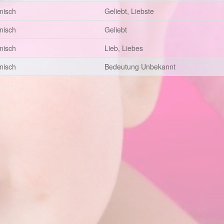
anisch
Geliebt, Liebste
anisch
Geliebt
anisch
Lieb, Liebes
anisch
Bedeutung Unbekannt