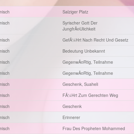
anisch
Salziger Platz
anisch
Syrischer Gott Der
JungfrÃ¤ulichkeit
anisch
GefÃ¼hrt Nach Recht Und Gesetz
anisch
Bedeutung Unbekannt
anisch
GegenwÃ¤rtig, Teilnahme
anisch
GegenwÃ¤rtig, Teilnahme
anisch
Geschenk, Suaheli
anisch
FÃ¼hrt Zum Gerechten Weg
anisch
Geschenk
anisch
Erinnerer
anisch
Frau Des Propheten Mohammed