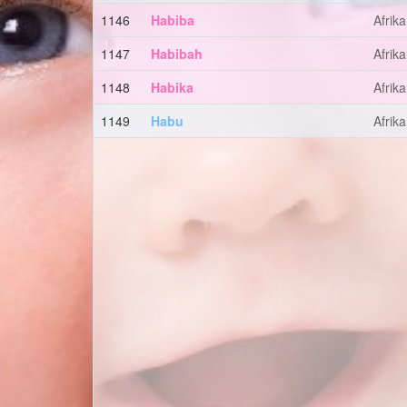
1146
Habiba
Afrik
1147
Habibah
Afrik
1148
Habika
Afrik
1149
Habu
Afrik