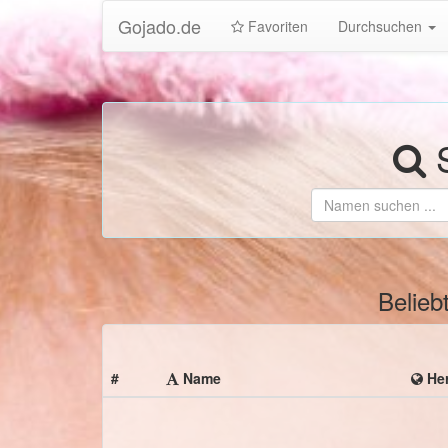
Gojado.de
Favoriten
Durchsuchen
S
Belieb
#
Name
Her