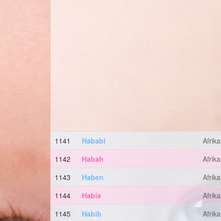
1141
Hababi
Afrik
1142
Habah
Afrik
1143
Haben
Afrik
1144
Habia
Afrik
1145
Habib
Afrik