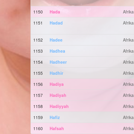
1150
Hada
Afrik
1151
Hadad
Afrik
1152
Hadee
Afrik
1153
Hadhea
Afrik
1154
Hadheer
Afrik
1155
Hadhir
Afrik
1156
Hadiya
Afrik
1157
Hadiyah
Afrik
1158
Hadiyyah
Afrik
1159
Hafiz
Afrik
1160
Hafsah
Afrik