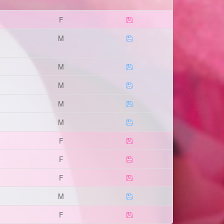
F
M
M
M
M
M
F
F
F
M
F