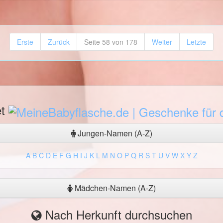
Erste
Zurück
Seite 58 von 178
Weiter
Letzte
et
Jungen-Namen (A-Z)
A
B
C
D
E
F
G
H
I
J
K
L
M
N
O
P
Q
R
S
T
U
V
W
X
Y
Z
Mädchen-Namen (A-Z)
Nach Herkunft durchsuchen