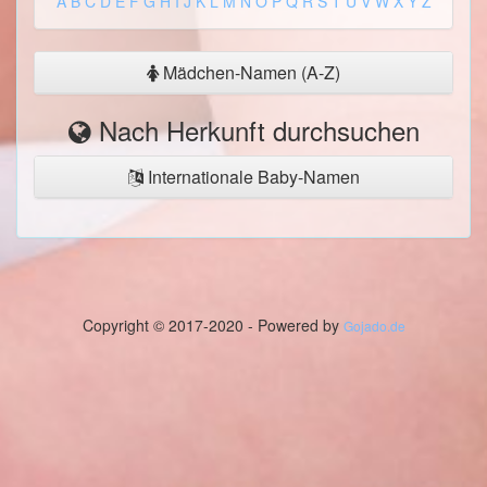
A
B
C
D
E
F
G
H
I
J
K
L
M
N
O
P
Q
R
S
T
U
V
W
X
Y
Z
Mädchen-Namen (A-Z)
Nach Herkunft durchsuchen
Internationale Baby-Namen
Copyright © 2017-2020 - Powered by
Gojado.de