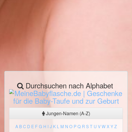
Durchsuchen nach Alphabet
Jungen-Namen (A-Z)
A
B
C
D
E
F
G
H
I
J
K
L
M
N
O
P
Q
R
S
T
U
V
W
X
Y
Z